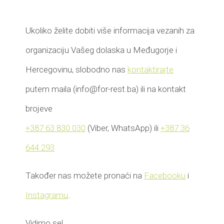
Ukoliko želite dobiti više informacija vezanih za
organizaciju Vašeg dolaska u Međugorje i
Hercegovinu, slobodno nas
kontaktirajte
putem maila (info@for-rest.ba) ili na kontakt
brojeve
+387 63 830 030
(Viber, WhatsApp) ili
+387 36
644 293
Također nas možete pronaći na
Facebooku
i
Instagramu
.
Vidimo se!