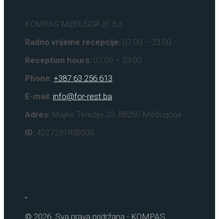
KOMPAS MEĐUGORJE d.d.
Radno vrijeme recepcije:
07:00 – 23:00
Reception hours:
07:00 – 23:00
Phone:
+387 63 256 613
E-mail:
info@for-rest.ba
Adres:
Majke Terezije 23, 88260 Međugorje
ID:
4227291950000
© 2026. Sva prava pridržana - KOMPAS