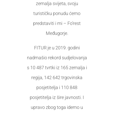
zemalja svijeta, svoju
turističku ponudu ćemo
predstaviti i mi – Fo’rest
Međugorje.
FITUR je u 2019. godini
nadmašio rekord sudjelovanja
s 10 487 tvrtki iz 165 zemalja i
regija, 142 642 trgovinska
posjetitelja i 110 848
posjetitelja iz šire javnosti. I
upravo zbog toga idemo u