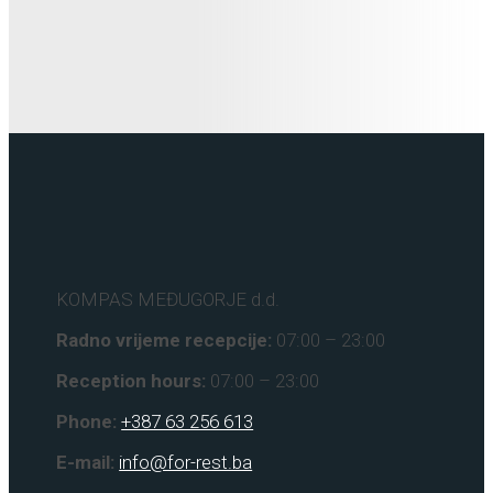
KOMPAS MEĐUGORJE d.d.
Radno vrijeme recepcije:
07:00 – 23:00
Reception hours:
07:00 – 23:00
Phone:
+387 63 256 613
E-mail:
info@for-rest.ba