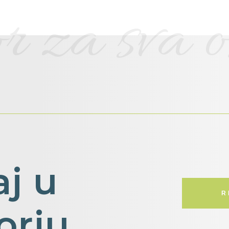
 za sva os
aj
u
R
orju