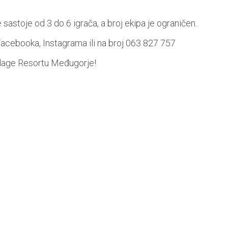
sastoje od 3 do 6 igrača, a broj ekipa je ograničen.
Facebooka, Instagrama ili na broj 063 827 757
illage Resortu Međugorje!
 domaćini dječjeg kampa "Za život s manje boli - Mi zajedno
ništvu, edukaciji i zabavi. Svaki dan je bio poseban, ispunje