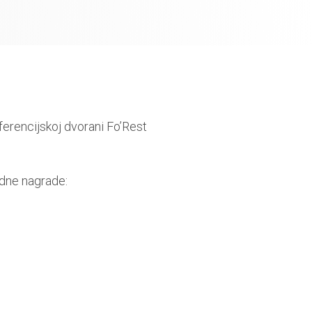
nferencijskoj dvorani Fo’Rest
edne nagrade: