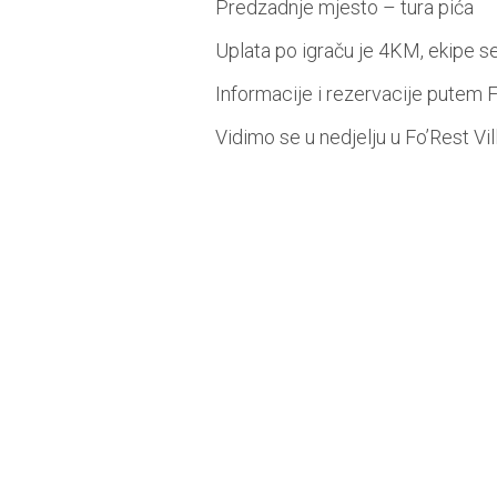
Predzadnje mjesto – tura pića
Uplata po igraču je 4KM, ekipe se 
Informacije i rezervacije putem 
Vidimo se u nedjelju u Fo’Rest V
🌟 Bila nam je čast i zadovoljstvo biti
nije bio samo o dijabetesu, već o zajed