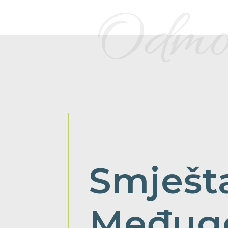
Odmor
Smješt
Međug