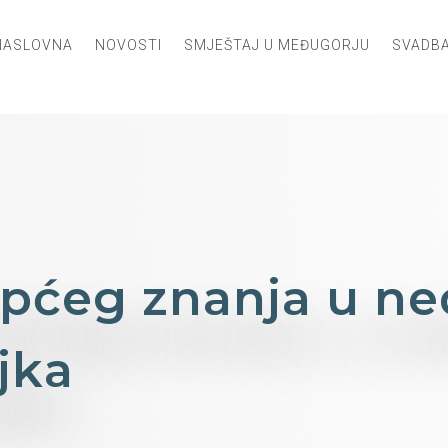
NASLOVNA
NOVOSTI
SMJEŠTAJ U MEĐUGORJU
SVADBA
općeg znanja u ned
jka