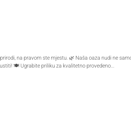
 prirodi, na pravom ste mjestu. 🌿 Naša oaza nudi ne samo p
ti! 🍽️ Ugrabite priliku za kvalitetno provedeno...