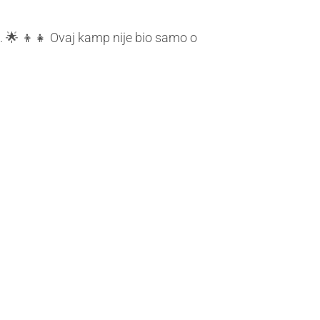
e". 🌟 👦👧 Ovaj kamp nije bio samo o