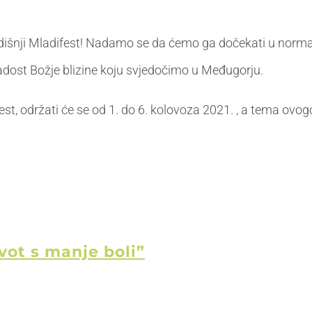
išnji Mladifest! Nadamo se da ćemo ga dočekati u normal
radost Božje blizine koju svjedočimo u Međugorju.
t, održati će se od 1. do 6. kolovoza 2021. , a tema ovog
vot s manje boli”