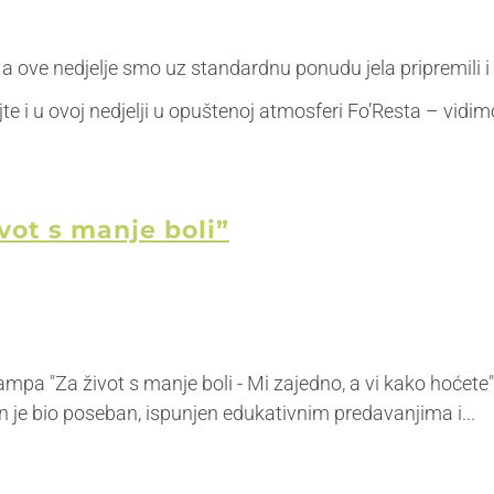
a ove nedjelje smo uz standardnu ponudu jela pripremili i 
e i u ovoj nedjelji u opuštenoj atmosferi Fo’Resta – vidim
vot s manje boli”
kampa "Za život s manje boli - Mi zajedno, a vi kako hoćet
an je bio poseban, ispunjen edukativnim predavanjima i...