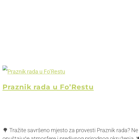
Praznik rada u Fo’Restu
🌳 Tražite savršeno mjesto za provesti Praznik rada? Ne 
opuštajuće atmosfere i predivnog prirodnog okruženja. 🍽️ 