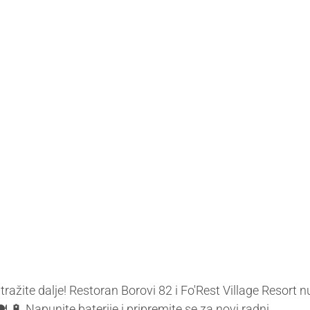
tražite dalje! Restoran Borovi 82 i Fo'Rest Village Resor
🔋 Napunite baterije i pripremite se za novi radni...