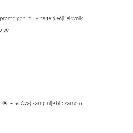
promo ponudu vina te dječji jelovnik
o se!
e". 🌟 👦👧 Ovaj kamp nije bio samo o