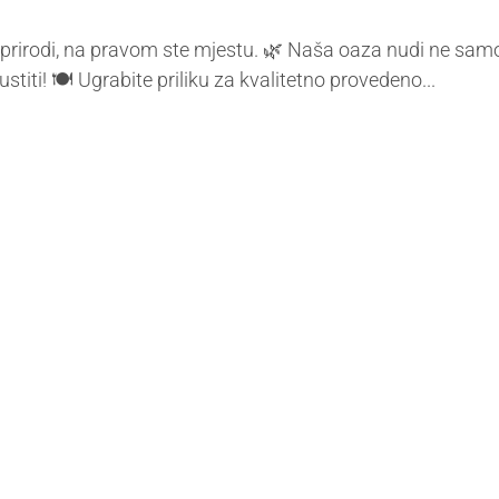
 prirodi, na pravom ste mjestu. 🌿 Naša oaza nudi ne samo p
ti! 🍽️ Ugrabite priliku za kvalitetno provedeno...