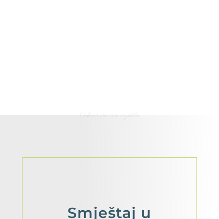
Odmor za sva osjetila
Smještaj
u