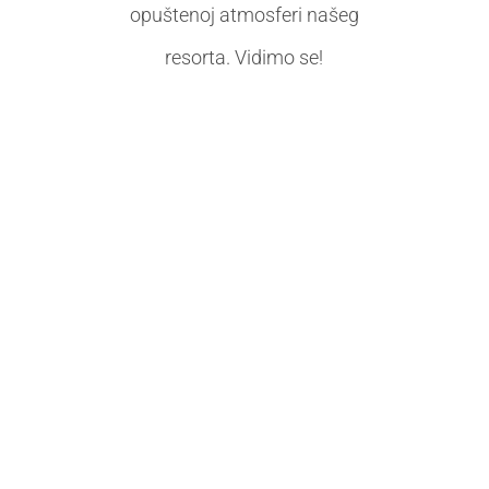
opuštenoj atmosferi našeg
resorta. Vidimo se!
🌟 Bila nam je čast i zadovoljstvo biti
domaćini dječjeg kampa "Za život s
manje boli - Mi zajedno, a vi kako
hoćete". 🌟 👦👧 Ovaj kamp nije bio