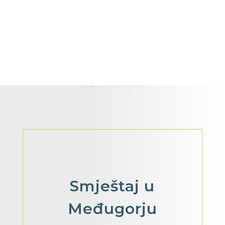
Odmor za sva osjetila
Smještaj
u
Međugorju