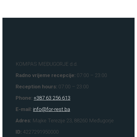
KOMPAS MEĐUGORJE d.d.
Radno vrijeme recepcije:
07:00 – 23:00
Reception hours:
07:00 – 23:00
Phone:
+387 63 256 613
E-mail:
info@for-rest.ba
Adres:
Majke Terezije 23, 88260 Međugorje
ID:
4227291950000