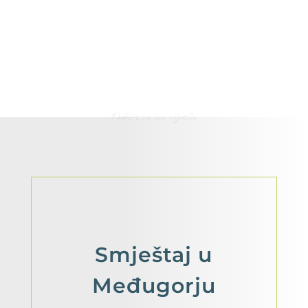
Odmor za sva osjetila
Smještaj
u
Međugorju